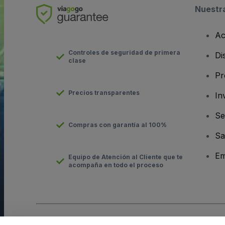
Nuestr
Ac
Controles de seguridad de primera
Di
clase
Pr
Precios transparentes
In
Se
Compras con garantía al 100%
Sa
Em
Equipo de Atención al Cliente que te
acompaña en todo el proceso