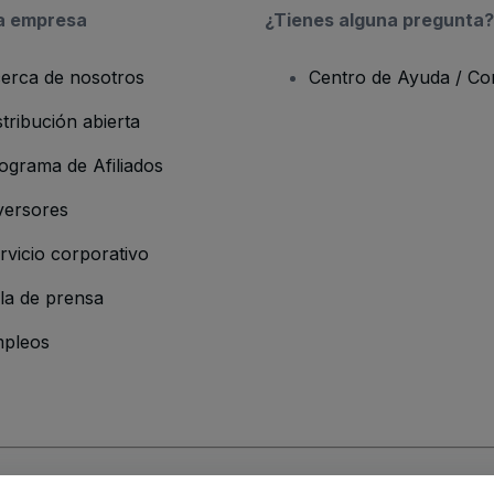
a empresa
¿Tienes alguna pregunta?
erca de nosotros
Centro de Ayuda / Co
stribución abierta
ograma de Afiliados
versores
rvicio corporativo
la de prensa
pleos