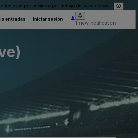
eden estar por encima o por debajo del valor nominal.
is entradas
Iniciar sesión
1 new notification
ve)