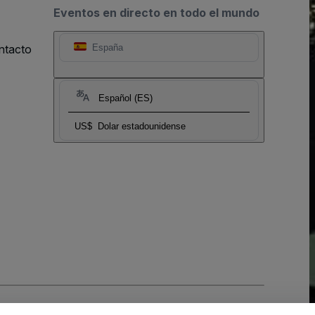
Eventos en directo en todo el mundo
ntacto
España
Español (ES)
US$
Dolar estadounidense