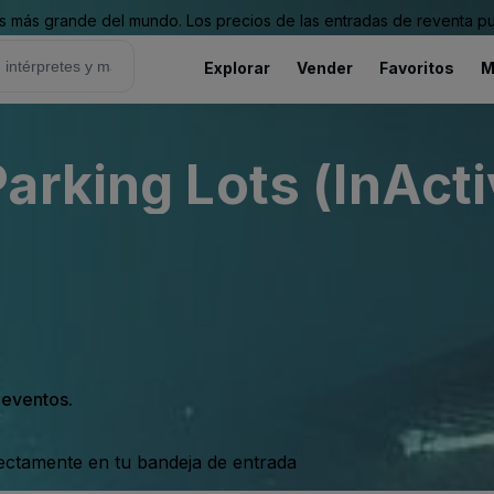
 más grande del mundo. Los precios de las entradas de reventa pu
Explorar
Vender
Favoritos
M
arking Lots (InActi
s eventos.
rectamente en tu bandeja de entrada