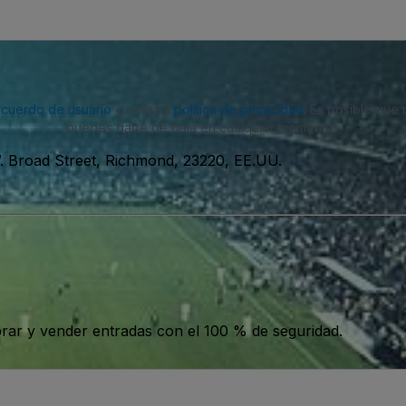
acuerdo de usuario
y nuestra
política de privacidad
. Es posible que
puedes darte de baja en cualquier momento.
. Broad Street, Richmond, 23220, EE.UU.
ar y vender entradas con el 100 % de seguridad.