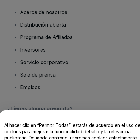
Acerca de nosotros
Distribución abierta
Programa de Afiliados
Inversores
Servicio corporativo
Sala de prensa
Empleos
¿Tienes alguna pregunta?
Centro de Ayuda / Contacto
Al hacer clic en “Permitir Todas”, estarás de acuerdo en el uso d
cookies para mejorar la funcionalidad del sitio y la relevancia
publicitaria. De modo contrario, usaremos cookies estrictamente