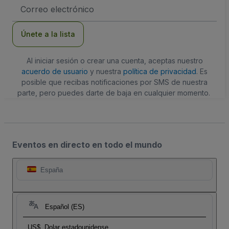
Dirección
de
correo
electrónico
Únete a la lista
Al iniciar sesión o crear una cuenta, aceptas nuestro
acuerdo de usuario
y nuestra
política de privacidad
. Es
posible que recibas notificaciones por SMS de nuestra
parte, pero puedes darte de baja en cualquier momento.
Eventos en directo en todo el mundo
España
Español (ES)
US$
Dolar estadounidense