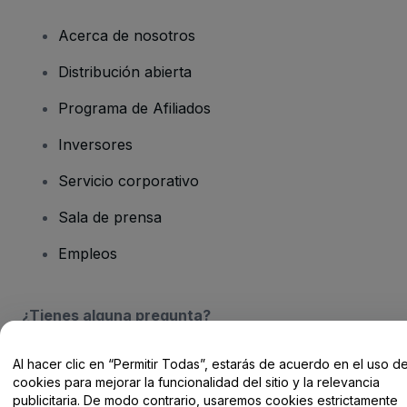
Acerca de nosotros
Distribución abierta
Programa de Afiliados
Inversores
Servicio corporativo
Sala de prensa
Empleos
¿Tienes alguna pregunta?
Centro de Ayuda / Contacto
Al hacer clic en “Permitir Todas”, estarás de acuerdo en el uso d
cookies para mejorar la funcionalidad del sitio y la relevancia
publicitaria. De modo contrario, usaremos cookies estrictamente