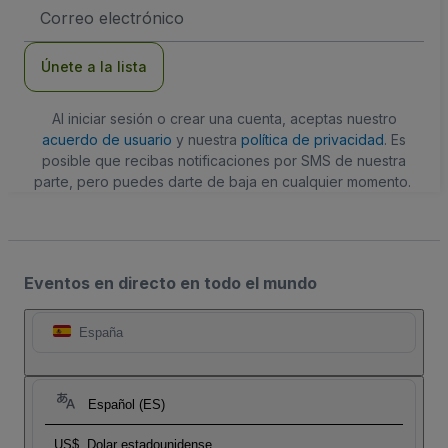
Dirección
de
correo
electrónico
Únete a la lista
Al iniciar sesión o crear una cuenta, aceptas nuestro
acuerdo de usuario
y nuestra
política de privacidad
. Es
posible que recibas notificaciones por SMS de nuestra
parte, pero puedes darte de baja en cualquier momento.
Eventos en directo en todo el mundo
España
Español (ES)
US$
Dolar estadounidense