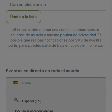
Dirección
de
correo
electrónico
Únete a la lista
Al iniciar sesión o crear una cuenta, aceptas nuestro
acuerdo de usuario
y nuestra
política de privacidad
. Es
posible que recibas notificaciones por SMS de nuestra
parte, pero puedes darte de baja en cualquier momento.
Eventos en directo en todo el mundo
España
Español (ES)
US$
Dolar estadounidense