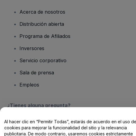
Acerca de nosotros
Distribución abierta
Programa de Afiliados
Inversores
Servicio corporativo
Sala de prensa
Empleos
¿Tienes alguna pregunta?
Centro de Ayuda / Contacto
Al hacer clic en “Permitir Todas”, estarás de acuerdo en el uso d
cookies para mejorar la funcionalidad del sitio y la relevancia
publicitaria. De modo contrario, usaremos cookies estrictamente