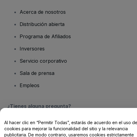
Acerca de nosotros
Distribución abierta
Programa de Afiliados
Inversores
Servicio corporativo
Sala de prensa
Empleos
¿Tienes alguna pregunta?
Centro de Ayuda / Contacto
Al hacer clic en “Permitir Todas”, estarás de acuerdo en el uso d
cookies para mejorar la funcionalidad del sitio y la relevancia
publicitaria. De modo contrario, usaremos cookies estrictamente