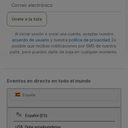
Dirección
de
correo
electrónico
Únete a la lista
Al iniciar sesión o crear una cuenta, aceptas nuestro
acuerdo de usuario
y nuestra
política de privacidad
. Es
posible que recibas notificaciones por SMS de nuestra
parte, pero puedes darte de baja en cualquier momento.
Eventos en directo en todo el mundo
España
Español (ES)
US$
Dolar estadounidense