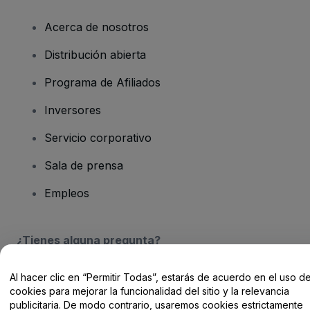
Acerca de nosotros
Distribución abierta
Programa de Afiliados
Inversores
Servicio corporativo
Sala de prensa
Empleos
¿Tienes alguna pregunta?
Centro de Ayuda / Contacto
Al hacer clic en “Permitir Todas”, estarás de acuerdo en el uso d
cookies para mejorar la funcionalidad del sitio y la relevancia
publicitaria. De modo contrario, usaremos cookies estrictamente