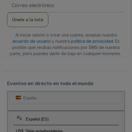
Dirección
de
correo
electrónico
Únete a la lista
Al iniciar sesión o crear una cuenta, aceptas nuestro
acuerdo de usuario
y nuestra
política de privacidad
. Es
posible que recibas notificaciones por SMS de nuestra
parte, pero puedes darte de baja en cualquier momento.
Eventos en directo en todo el mundo
España
Español (ES)
US$
Dolar estadounidense