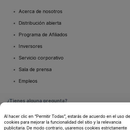
Acerca de nosotros
Distribución abierta
Programa de Afiliados
Inversores
Servicio corporativo
Sala de prensa
Empleos
¿Tienes alguna pregunta?
Centro de Ayuda / Contacto
Al hacer clic en “Permitir Todas”, estarás de acuerdo en el uso d
cookies para mejorar la funcionalidad del sitio y la relevancia
publicitaria. De modo contrario, usaremos cookies estrictamente