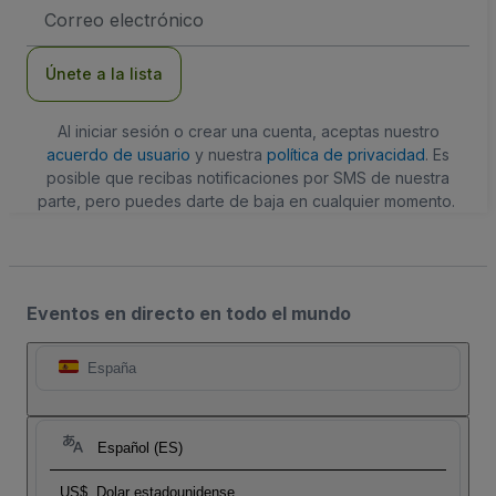
Dirección
de
correo
electrónico
Únete a la lista
Al iniciar sesión o crear una cuenta, aceptas nuestro
acuerdo de usuario
y nuestra
política de privacidad
. Es
posible que recibas notificaciones por SMS de nuestra
parte, pero puedes darte de baja en cualquier momento.
Eventos en directo en todo el mundo
España
Español (ES)
US$
Dolar estadounidense