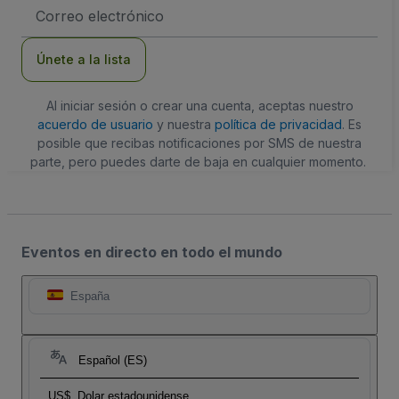
Dirección
de
correo
electrónico
Únete a la lista
Al iniciar sesión o crear una cuenta, aceptas nuestro
acuerdo de usuario
y nuestra
política de privacidad
. Es
posible que recibas notificaciones por SMS de nuestra
parte, pero puedes darte de baja en cualquier momento.
Eventos en directo en todo el mundo
España
Español (ES)
US$
Dolar estadounidense