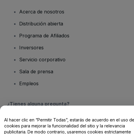
Acerca de nosotros
Distribución abierta
Programa de Afiliados
Inversores
Servicio corporativo
Sala de prensa
Empleos
¿Tienes alguna pregunta?
Centro de Ayuda / Contacto
Al hacer clic en “Permitir Todas”, estarás de acuerdo en el uso d
cookies para mejorar la funcionalidad del sitio y la relevancia
publicitaria. De modo contrario, usaremos cookies estrictamente