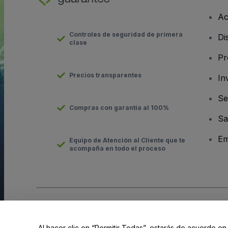
Ac
Controles de seguridad de primera
Di
clase
Pr
Precios transparentes
In
Se
Compras con garantía al 100%
Sa
Em
Equipo de Atención al Cliente que te
acompaña en todo el proceso
Derechos reservados © viagogo Entertainment Inc 2026
Datos
El uso de este sitio web constituye la aceptación de los
Términ
Al hacer clic en “Permitir Todas”, estarás de acuerdo en