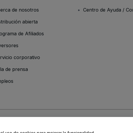
erca de nosotros
Centro de Ayuda / Co
stribución abierta
ograma de Afiliados
versores
rvicio corporativo
la de prensa
pleos
 de la Empresa
os y Condiciones
, de la
Política de Privacidad
, de la
Política de Cookies
y de
 el uso de cookies para mejorar la funcionalidad