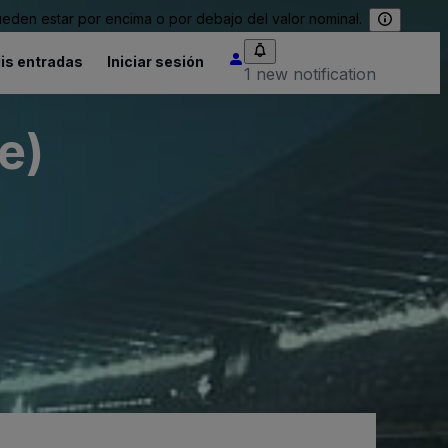
eden estar por encima o por debajo del valor nominal.
is entradas
Iniciar sesión
1 new notification
e)