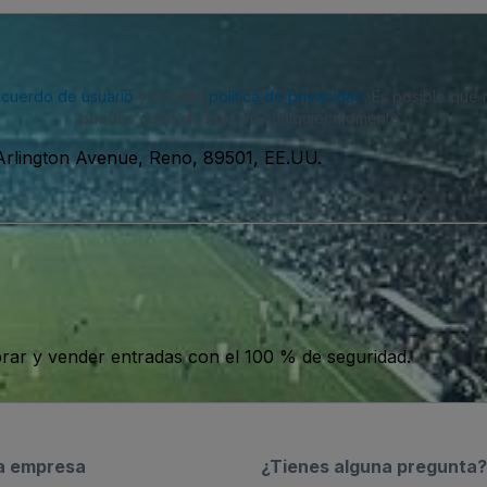
acuerdo de usuario
y nuestra
política de privacidad
. Es posible que
puedes darte de baja en cualquier momento.
Arlington Avenue, Reno, 89501, EE.UU.
ar y vender entradas con el 100 % de seguridad.
a empresa
¿Tienes alguna pregunta?