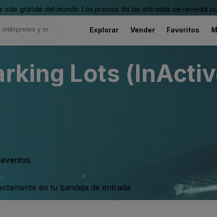
 más grande del mundo. Los precios de las entradas de reventa pu
Explorar
Vender
Favoritos
M
rking Lots (InActiv
s eventos.
rectamente en tu bandeja de entrada