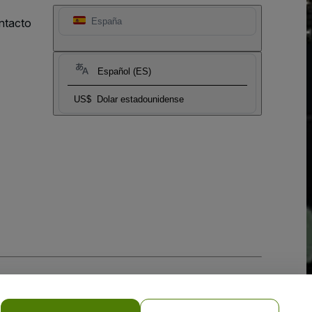
ntacto
España
Español (ES)
US$
Dolar estadounidense
 la
Política de Privacidad para Móviles