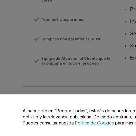
clase
Pr
Precios transparentes
In
Se
Compras con garantía al 100%
Sa
Em
Equipo de Atención al Cliente que te
acompaña en todo el proceso
Derechos reservados © viagogo Entertainment Inc 2026
Datos
El uso de este sitio web constituye la aceptación de los
Términ
Al hacer clic en “Permitir Todas”, estarás de acuerdo en
Do Not Share My Personal Information/Your Privacy Choices
del sitio y la relevancia publicitaria. De modo contrario
Puedes consultar nuestra
Política de Cookies
para más i