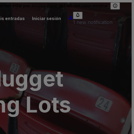
eden estar por encima o por debajo del valor nominal.
is entradas
Iniciar sesión
1 new notification
Nugget
ng Lots