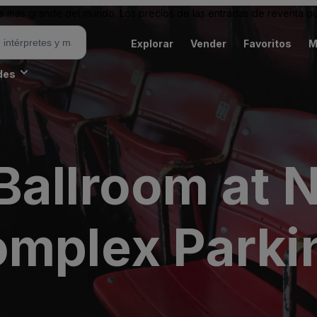
 más grande del mundo. Los precios de las entradas de reventa pu
Explorar
Vender
Favoritos
M
des
Ballroom at 
omplex Parki