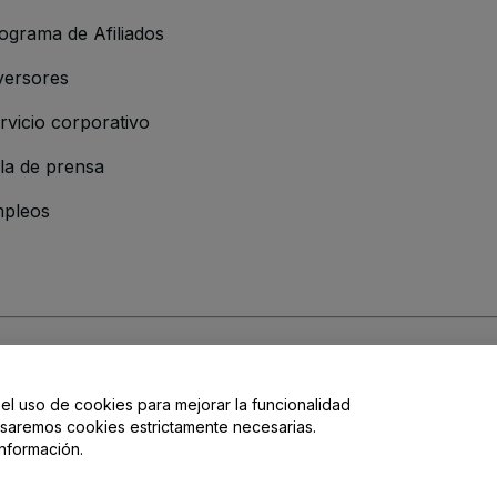
ograma de Afiliados
versores
rvicio corporativo
la de prensa
pleos
 de la Empresa
os y Condiciones
, de la
Política de Privacidad
, de la
Política de Cookies
y de
 el uso de cookies para mejorar la funcionalidad
, usaremos cookies estrictamente necesarias.
nformación.