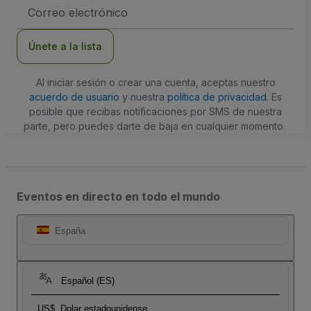
Dirección
de
correo
electrónico
Únete a la lista
Al iniciar sesión o crear una cuenta, aceptas nuestro
acuerdo de usuario
y nuestra
política de privacidad
. Es
posible que recibas notificaciones por SMS de nuestra
parte, pero puedes darte de baja en cualquier momento.
Eventos en directo en todo el mundo
España
Español (ES)
US$
Dolar estadounidense