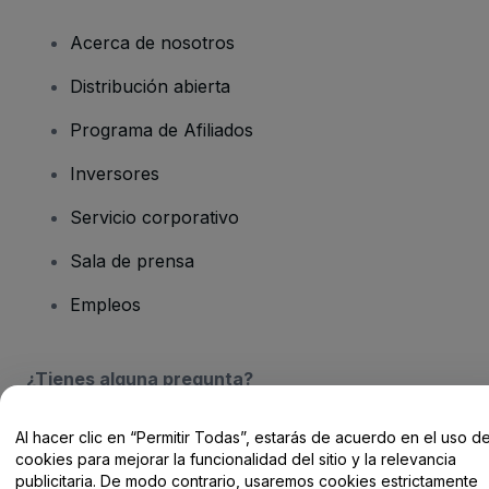
Acerca de nosotros
Distribución abierta
Programa de Afiliados
Inversores
Servicio corporativo
Sala de prensa
Empleos
¿Tienes alguna pregunta?
Centro de Ayuda / Contacto
Al hacer clic en “Permitir Todas”, estarás de acuerdo en el uso d
cookies para mejorar la funcionalidad del sitio y la relevancia
publicitaria. De modo contrario, usaremos cookies estrictamente