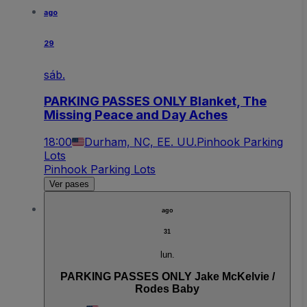
ago
29
sáb.
PARKING PASSES ONLY Blanket, The
Missing Peace and Day Aches
18:00
Durham, NC, EE. UU.
Pinhook Parking
Lots
Pinhook Parking Lots
Ver pases
ago
31
lun.
PARKING PASSES ONLY Jake McKelvie /
Rodes Baby