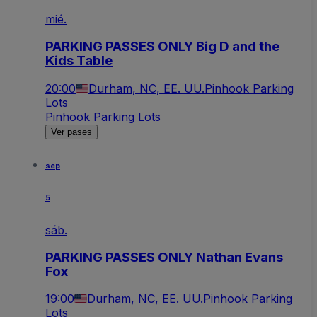
mié.
PARKING PASSES ONLY Big D and the
Kids Table
20:00
Durham, NC, EE. UU.
Pinhook Parking
Lots
Pinhook Parking Lots
Ver pases
sep
5
sáb.
PARKING PASSES ONLY Nathan Evans
Fox
19:00
Durham, NC, EE. UU.
Pinhook Parking
Lots