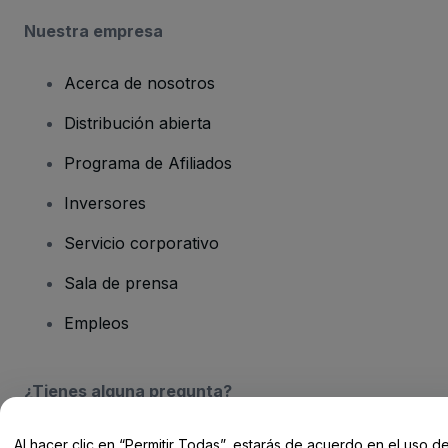
Nuestra empresa
Acerca de nosotros
Distribución abierta
Programa de Afiliados
Inversores
Servicio corporativo
Sala de prensa
Empleos
¿Tienes alguna pregunta?
Centro de Ayuda / Contacto
Al hacer clic en “Permitir Todas”, estarás de acuerdo en el uso d