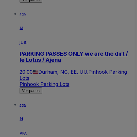
ago
13
jue.
PARKING PASSES ONLY we are the dirt /
le Lotus / Ajena
20:00
Durham, NC, EE. UU.
Pinhook Parking
Lots
Pinhook Parking Lots
Ver pases
ago
14
vie.