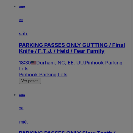
ago
22
sáb.
PARKING PASSES ONLY GUTTING / Final
Knife / F.T.J. / Held / Fear Family
18:30
Durham, NC, EE. UU.
Pinhook Parking
Lots
Pinhook Parking Lots
Ver pases
ago
26
mié.