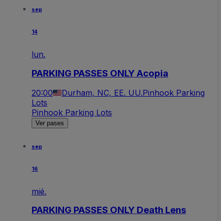
sep
14
lun.
PARKING PASSES ONLY Acopia
20:00
Durham, NC, EE. UU.
Pinhook Parking
Lots
Pinhook Parking Lots
Ver pases
sep
16
mié.
PARKING PASSES ONLY Death Lens