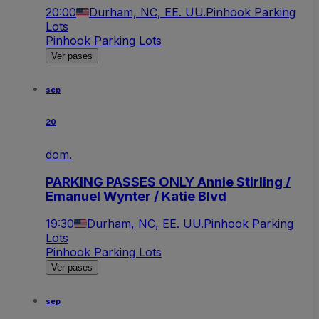
20:00
Durham, NC, EE. UU.
Pinhook Parking
Lots
Pinhook Parking Lots
Ver pases
sep
20
dom.
PARKING PASSES ONLY Annie Stirling /
Emanuel Wynter / Katie Blvd
19:30
Durham, NC, EE. UU.
Pinhook Parking
Lots
Pinhook Parking Lots
Ver pases
sep