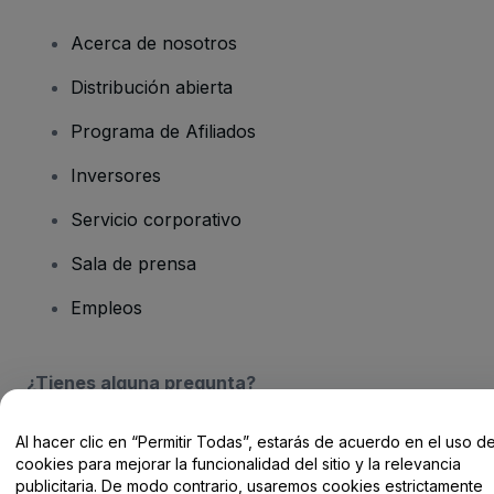
Acerca de nosotros
Distribución abierta
Programa de Afiliados
Inversores
Servicio corporativo
Sala de prensa
Empleos
¿Tienes alguna pregunta?
Centro de Ayuda / Contacto
Al hacer clic en “Permitir Todas”, estarás de acuerdo en el uso d
cookies para mejorar la funcionalidad del sitio y la relevancia
publicitaria. De modo contrario, usaremos cookies estrictamente