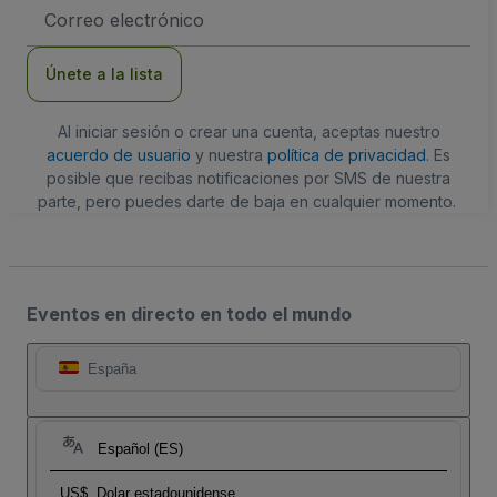
Dirección
de
correo
electrónico
Únete a la lista
Al iniciar sesión o crear una cuenta, aceptas nuestro
acuerdo de usuario
y nuestra
política de privacidad
. Es
posible que recibas notificaciones por SMS de nuestra
parte, pero puedes darte de baja en cualquier momento.
Eventos en directo en todo el mundo
España
Español (ES)
US$
Dolar estadounidense