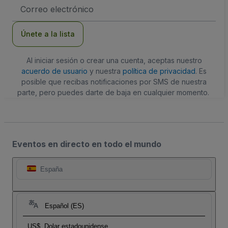
Dirección
de
correo
electrónico
Únete a la lista
Al iniciar sesión o crear una cuenta, aceptas nuestro
acuerdo de usuario
y nuestra
política de privacidad
. Es
posible que recibas notificaciones por SMS de nuestra
parte, pero puedes darte de baja en cualquier momento.
Eventos en directo en todo el mundo
España
Español (ES)
US$
Dolar estadounidense