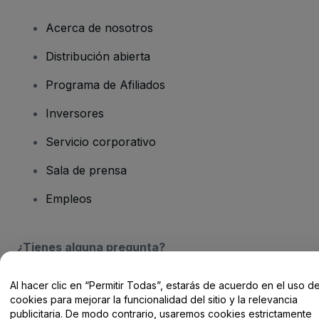
Acerca de nosotros
Distribución abierta
Programa de Afiliados
Inversores
Servicio corporativo
Sala de prensa
Empleos
¿Tienes alguna pregunta?
Centro de Ayuda / Contacto
Al hacer clic en “Permitir Todas”, estarás de acuerdo en el uso d
cookies para mejorar la funcionalidad del sitio y la relevancia
publicitaria. De modo contrario, usaremos cookies estrictamente