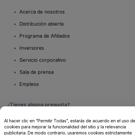
Acerca de nosotros
Distribución abierta
Programa de Afiliados
Inversores
Servicio corporativo
Sala de prensa
Empleos
¿Tienes alguna pregunta?
Centro de Ayuda / Contacto
Al hacer clic en “Permitir Todas”, estarás de acuerdo en el uso d
cookies para mejorar la funcionalidad del sitio y la relevancia
publicitaria. De modo contrario, usaremos cookies estrictamente