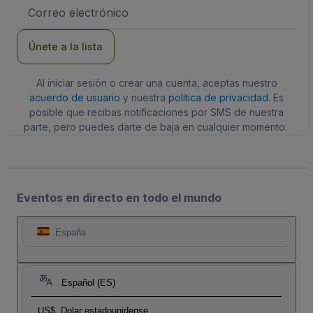
Dirección
de
correo
electrónico
Únete a la lista
Al iniciar sesión o crear una cuenta, aceptas nuestro
acuerdo de usuario
y nuestra
política de privacidad
. Es
posible que recibas notificaciones por SMS de nuestra
parte, pero puedes darte de baja en cualquier momento.
Eventos en directo en todo el mundo
España
Español (ES)
US$
Dolar estadounidense