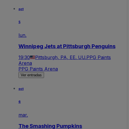
oct
5
lun.
Winnipeg Jets at Pittsburgh Penguins
19:30
Pittsburgh, PA, EE. UU.
PPG Paints
Arena
PPG Paints Arena
Ver entradas
oct
6
mar.
The Smashing Pumpkins