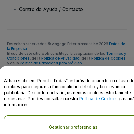
Centro de Ayuda / Contacto
Derechos reservados © viagogo Entertainment Inc 2026
Datos de
la Empresa
El uso de este sitio web constituye la aceptación de los
Términos y
Condiciones
, de la
Política de Privacidad
, de la
Política de Cookies
y de la
Política de Privacidad para Móviles
No compartir mi información personal ni tus opciones de
privacidad
Al hacer clic en “Permitir Todas”, estarás de acuerdo en el uso d
cookies para mejorar la funcionalidad del sitio y la relevancia
publicitaria. De modo contrario, usaremos cookies estrictamente
necesarias. Puedes consultar nuestra
Política de Cookies
para m
información.
Gestionar preferencias