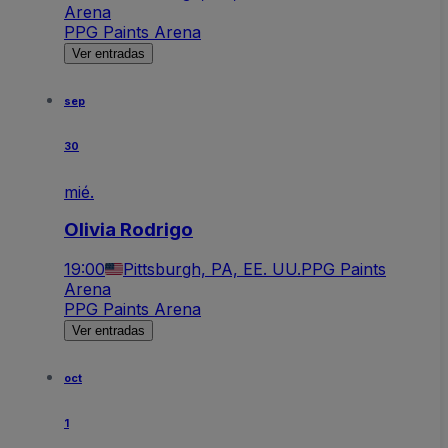
Arena
PPG Paints Arena
Ver entradas
sep
30
mié.
Olivia Rodrigo
19:00
Pittsburgh, PA, EE. UU.
PPG Paints
Arena
PPG Paints Arena
Ver entradas
oct
1