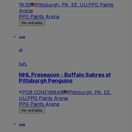
19:30
Pittsburgh, PA, EE. UU.
PPG Paints
Arena
PPG Paints Arena
Ver entradas
sep
21
lun.
NHL Preseason - Buffalo Sabres at
Pittsburgh Penguins
POR CONFIRMAR
Pittsburgh, PA, EE.
UU.
PPG Paints Arena
PPG Paints Arena
Ver entradas
sep