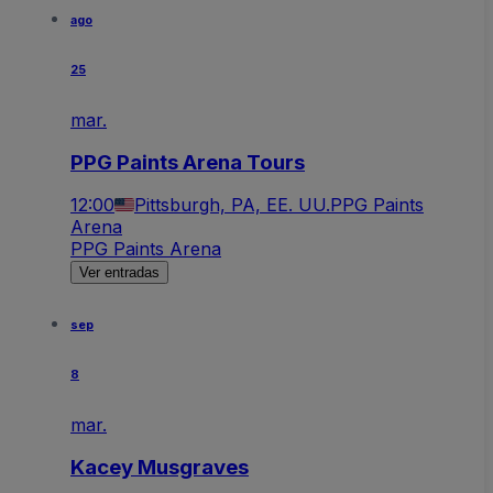
ago
25
mar.
PPG Paints Arena Tours
12:00
Pittsburgh, PA, EE. UU.
PPG Paints
Arena
PPG Paints Arena
Ver entradas
sep
8
mar.
Kacey Musgraves