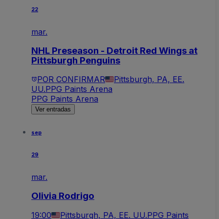
22
mar.
NHL Preseason - Detroit Red Wings at
Pittsburgh Penguins
POR CONFIRMAR
Pittsburgh, PA, EE.
UU.
PPG Paints Arena
PPG Paints Arena
Ver entradas
sep
29
mar.
Olivia Rodrigo
19:00
Pittsburgh, PA, EE. UU.
PPG Paints