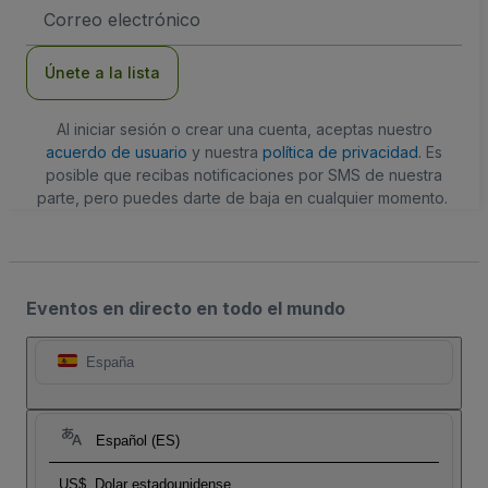
Dirección
de
correo
electrónico
Únete a la lista
Al iniciar sesión o crear una cuenta, aceptas nuestro
acuerdo de usuario
y nuestra
política de privacidad
. Es
posible que recibas notificaciones por SMS de nuestra
parte, pero puedes darte de baja en cualquier momento.
Eventos en directo en todo el mundo
España
Español (ES)
US$
Dolar estadounidense