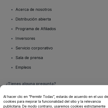
Acerca de nosotros
Distribución abierta
Programa de Afiliados
Inversores
Servicio corporativo
Sala de prensa
Empleos
¿Tienes alguna pregunta?
Centro de Ayuda / Contacto
Al hacer clic en “Permitir Todas”, estarás de acuerdo en el uso d
cookies para mejorar la funcionalidad del sitio y la relevancia
publicitaria. De modo contrario, usaremos cookies estrictamente