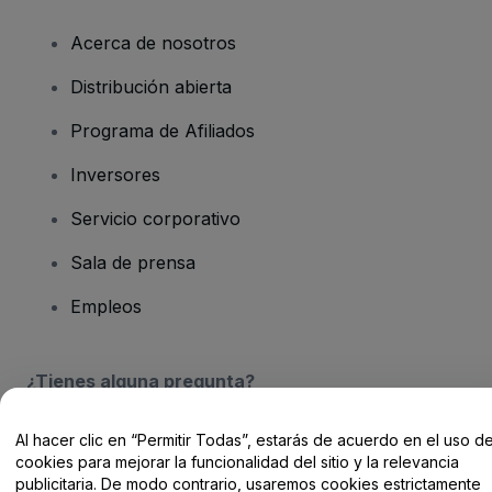
Acerca de nosotros
Distribución abierta
Programa de Afiliados
Inversores
Servicio corporativo
Sala de prensa
Empleos
¿Tienes alguna pregunta?
Centro de Ayuda / Contacto
Al hacer clic en “Permitir Todas”, estarás de acuerdo en el uso d
cookies para mejorar la funcionalidad del sitio y la relevancia
publicitaria. De modo contrario, usaremos cookies estrictamente