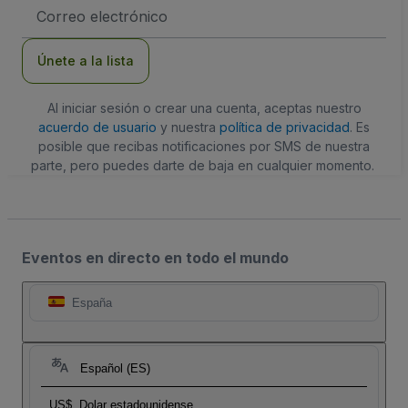
Dirección
de
correo
electrónico
Únete a la lista
Al iniciar sesión o crear una cuenta, aceptas nuestro
acuerdo de usuario
y nuestra
política de privacidad
. Es
posible que recibas notificaciones por SMS de nuestra
parte, pero puedes darte de baja en cualquier momento.
Eventos en directo en todo el mundo
España
Español (ES)
US$
Dolar estadounidense