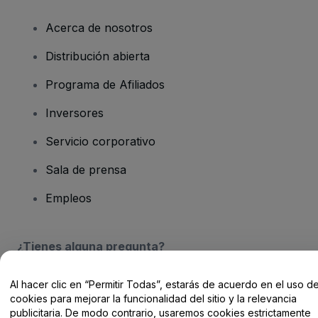
Acerca de nosotros
Distribución abierta
Programa de Afiliados
Inversores
Servicio corporativo
Sala de prensa
Empleos
¿Tienes alguna pregunta?
Centro de Ayuda / Contacto
Al hacer clic en “Permitir Todas”, estarás de acuerdo en el uso d
cookies para mejorar la funcionalidad del sitio y la relevancia
publicitaria. De modo contrario, usaremos cookies estrictamente