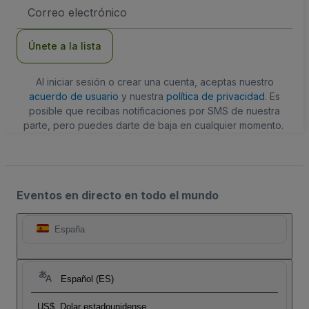
Dirección
de
correo
electrónico
Únete a la lista
Al iniciar sesión o crear una cuenta, aceptas nuestro
acuerdo de usuario
y nuestra
política de privacidad
. Es
posible que recibas notificaciones por SMS de nuestra
parte, pero puedes darte de baja en cualquier momento.
Eventos en directo en todo el mundo
España
Español (ES)
US$
Dolar estadounidense