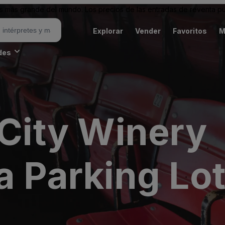
 más grande del mundo. Los precios de las entradas de reventa pu
Explorar
Vender
Favoritos
M
des
 City Winery
a Parking Lo