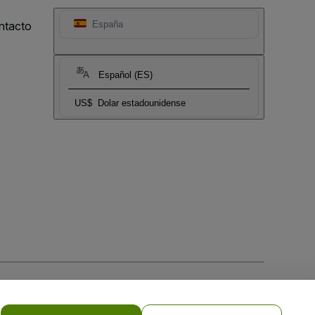
ntacto
España
Español (ES)
US$
Dolar estadounidense
 la
Política de Privacidad para Móviles