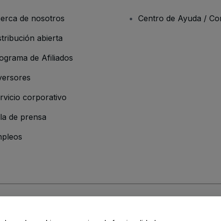
erca de nosotros
Centro de Ayuda / Co
stribución abierta
ograma de Afiliados
versores
rvicio corporativo
la de prensa
pleos
 de la Empresa
os y Condiciones
, de la
Política de Privacidad
, de la
Política de Cookies
y de