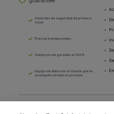
Ac
Controles de seguridad de primera
Di
clase
Pr
Precios transparentes
In
Se
Compras con garantía al 100%
Sa
Em
Equipo de Atención al Cliente que te
acompaña en todo el proceso
Derechos reservados © viagogo Entertainment Inc 2026
Datos
El uso de este sitio web constituye la aceptación de los
Términ