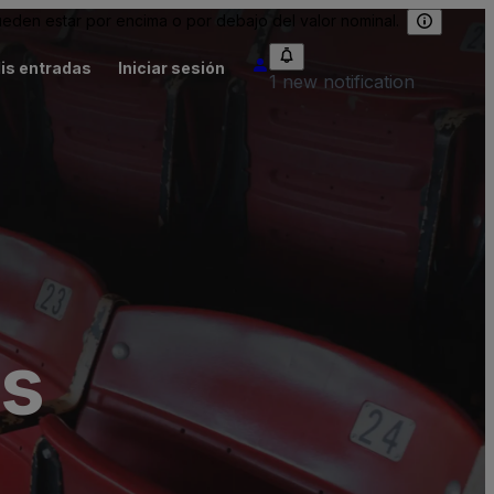
eden estar por encima o por debajo del valor nominal.
is entradas
Iniciar sesión
1 new notification
ts