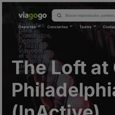
Somos el mercado en línea de compra y reventa de entradas
Entradas
Deportes
Conciertos
Teatro
Ciuda
para
Conciertos,
Deporte
y Teatro |
viagogo,
el sitio de
The Loft at
compraventa
de
entradas
Philadelphi
(InActive)