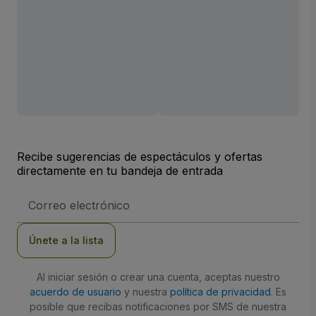
Recibe sugerencias de espectáculos y ofertas
directamente en tu bandeja de entrada
Dirección
de
correo
electrónico
Únete a la lista
Al iniciar sesión o crear una cuenta, aceptas nuestro
acuerdo de usuario
y nuestra
política de privacidad
. Es
posible que recibas notificaciones por SMS de nuestra