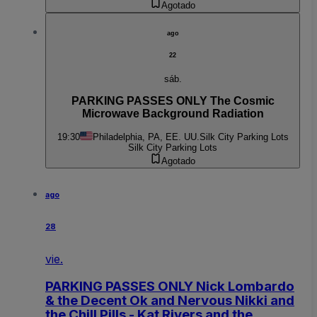
Agotado
ago
22
sáb.
PARKING PASSES ONLY The Cosmic
Microwave Background Radiation
19:30
Philadelphia, PA, EE. UU.
Silk City Parking Lots
Silk City Parking Lots
Agotado
ago
28
vie.
PARKING PASSES ONLY Nick Lombardo
& the Decent Ok and Nervous Nikki and
the Chill Pills - Kat Rivers and the