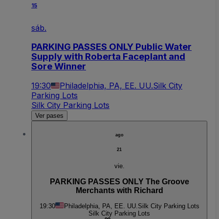
15
sáb.
PARKING PASSES ONLY Public Water
Supply with Roberta Faceplant and
Sore Winner
19:30
Philadelphia, PA, EE. UU.
Silk City
Parking Lots
Silk City Parking Lots
Ver pases
ago
21
vie.
PARKING PASSES ONLY The Groove
Merchants with Richard
19:30
Philadelphia, PA, EE. UU.
Silk City Parking Lots
Silk City Parking Lots