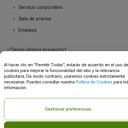
Servicio corporativo
Sala de prensa
Empleos
¿Tienes alguna pregunta?
Centro de Ayuda / Contacto
Al hacer clic en “Permitir Todas”, estarás de acuerdo en el uso d
cookies para mejorar la funcionalidad del sitio y la relevancia
publicitaria. De modo contrario, usaremos cookies estrictamente
necesarias. Puedes consultar nuestra
Política de Cookies
para m
información.
Derechos reservados © viagogo Entertainment Inc 2026
Datos de
la Empresa
El uso de este sitio web constituye la aceptación de los
Términos y
Gestionar preferencias
Condiciones
, de la
Política de Privacidad
, de la
Política de Cookies
y de la
Política de Privacidad para Móviles
No compartir mi información personal ni tus opciones de
privacidad