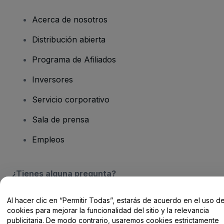
Acerca de nosotros
Distribución abierta
Programa de Afiliados
Inversores
Servicio corporativo
Sala de prensa
Empleos
¿Tienes alguna pregunta?
Centro de Ayuda / Contacto
Al hacer clic en “Permitir Todas”, estarás de acuerdo en el uso d
cookies para mejorar la funcionalidad del sitio y la relevancia
publicitaria. De modo contrario, usaremos cookies estrictamente