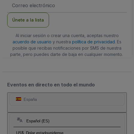
Dirección
de
correo
electrónico
Únete a la lista
Al iniciar sesión o crear una cuenta, aceptas nuestro
acuerdo de usuario
y nuestra
política de privacidad
. Es
posible que recibas notificaciones por SMS de nuestra
parte, pero puedes darte de baja en cualquier momento.
Eventos en directo en todo el mundo
España
Español (ES)
US$
Dolar estadounidense