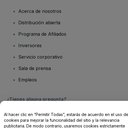
Acerca de nosotros
Distribución abierta
Programa de Afiliados
Inversores
Servicio corporativo
Sala de prensa
Empleos
¿Tienes alguna pregunta?
Centro de Ayuda / Contacto
Al hacer clic en “Permitir Todas”, estarás de acuerdo en el uso d
cookies para mejorar la funcionalidad del sitio y la relevancia
publicitaria. De modo contrario, usaremos cookies estrictamente