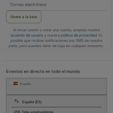
Dirección
de
correo
electrónico
Únete a la lista
Al iniciar sesión o crear una cuenta, aceptas nuestro
acuerdo de usuario
y nuestra
política de privacidad
. Es
posible que recibas notificaciones por SMS de nuestra
parte, pero puedes darte de baja en cualquier momento.
Eventos en directo en todo el mundo
España
Español (ES)
US$
Dolar estadounidense