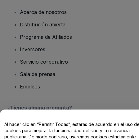
Acerca de nosotros
Distribución abierta
Programa de Afiliados
Inversores
Servicio corporativo
Sala de prensa
Empleos
¿Tienes alguna pregunta?
Centro de Ayuda / Contacto
Al hacer clic en “Permitir Todas”, estarás de acuerdo en el uso d
cookies para mejorar la funcionalidad del sitio y la relevancia
publicitaria. De modo contrario, usaremos cookies estrictamente