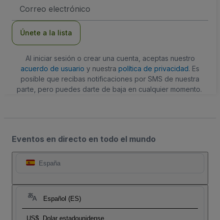
Dirección
de
correo
electrónico
Únete a la lista
Al iniciar sesión o crear una cuenta, aceptas nuestro
acuerdo de usuario
y nuestra
política de privacidad
. Es
posible que recibas notificaciones por SMS de nuestra
parte, pero puedes darte de baja en cualquier momento.
Eventos en directo en todo el mundo
España
Español (ES)
US$
Dolar estadounidense