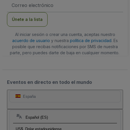
Dirección
de
correo
electrónico
Únete a la lista
Al iniciar sesión o crear una cuenta, aceptas nuestro
acuerdo de usuario
y nuestra
política de privacidad
. Es
posible que recibas notificaciones por SMS de nuestra
parte, pero puedes darte de baja en cualquier momento.
Eventos en directo en todo el mundo
España
Español (ES)
US$
Dolar estadounidense