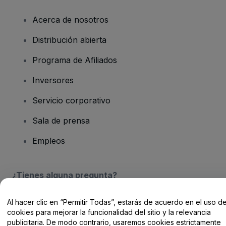
Acerca de nosotros
Distribución abierta
Programa de Afiliados
Inversores
Servicio corporativo
Sala de prensa
Empleos
¿Tienes alguna pregunta?
Centro de Ayuda / Contacto
Al hacer clic en “Permitir Todas”, estarás de acuerdo en el uso d
cookies para mejorar la funcionalidad del sitio y la relevancia
publicitaria. De modo contrario, usaremos cookies estrictamente