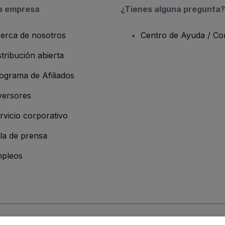
a empresa
¿Tienes alguna pregunta?
erca de nosotros
Centro de Ayuda / Co
stribución abierta
ograma de Afiliados
versores
rvicio corporativo
la de prensa
pleos