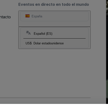
Eventos en directo en todo el mundo
ntacto
España
Español (ES)
US$
Dolar estadounidense