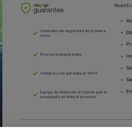
Nuestr
Ac
Controles de seguridad de primera
Di
clase
Pr
Precios transparentes
In
Se
Compras con garantía al 100%
Sa
Em
Equipo de Atención al Cliente que te
acompaña en todo el proceso