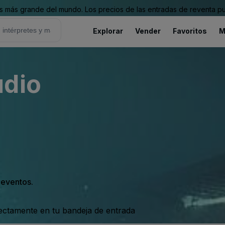
 más grande del mundo. Los precios de las entradas de reventa pu
Explorar
Vender
Favoritos
M
udio
s eventos.
rectamente en tu bandeja de entrada