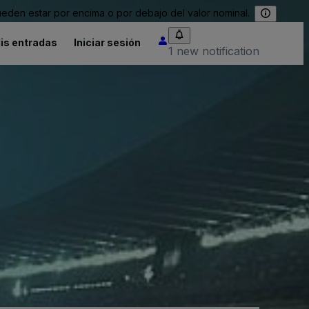
eden estar por encima o por debajo del valor nominal.
is entradas
Iniciar sesión
1 new notification