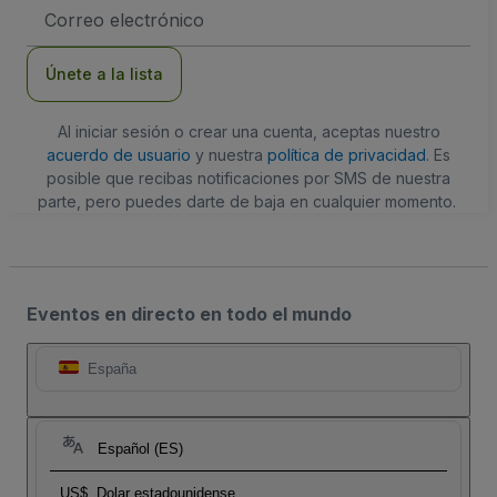
Dirección
de
correo
electrónico
Únete a la lista
Al iniciar sesión o crear una cuenta, aceptas nuestro
acuerdo de usuario
y nuestra
política de privacidad
. Es
posible que recibas notificaciones por SMS de nuestra
parte, pero puedes darte de baja en cualquier momento.
Eventos en directo en todo el mundo
España
Español (ES)
US$
Dolar estadounidense