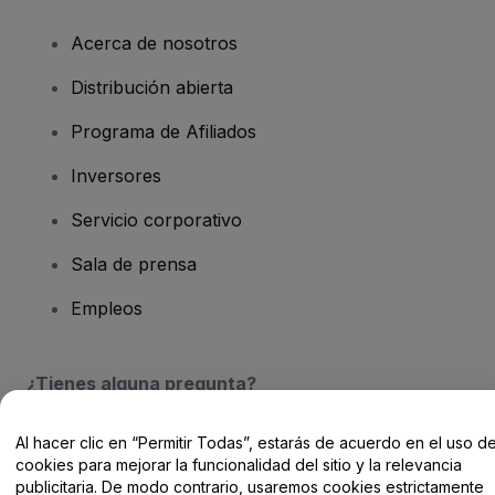
Acerca de nosotros
Distribución abierta
Programa de Afiliados
Inversores
Servicio corporativo
Sala de prensa
Empleos
¿Tienes alguna pregunta?
Centro de Ayuda / Contacto
Al hacer clic en “Permitir Todas”, estarás de acuerdo en el uso d
cookies para mejorar la funcionalidad del sitio y la relevancia
publicitaria. De modo contrario, usaremos cookies estrictamente