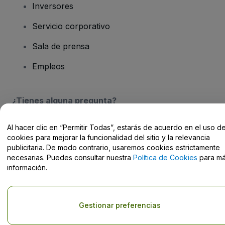
Inversores
Servicio corporativo
Sala de prensa
Empleos
¿Tienes alguna pregunta?
Centro de Ayuda / Contacto
Al hacer clic en “Permitir Todas”, estarás de acuerdo en el uso d
cookies para mejorar la funcionalidad del sitio y la relevancia
publicitaria. De modo contrario, usaremos cookies estrictamente
necesarias. Puedes consultar nuestra
Política de Cookies
para m
información.
Derechos reservados © viagogo Entertainment Inc 2026
Datos de
la Empresa
El uso de este sitio web constituye la aceptación de los
Términos y
Gestionar preferencias
Condiciones
, de la
Política de Privacidad
, de la
Política de Cookies
y de la
Política de Privacidad para Móviles