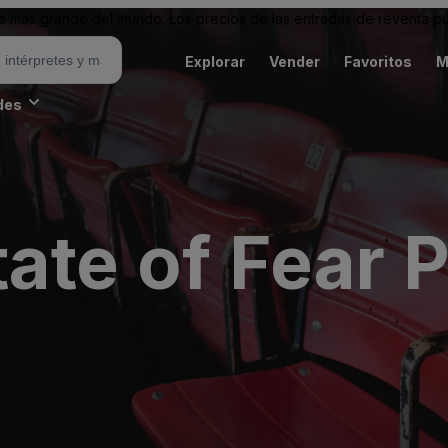
 más grande del mundo. Los precios de las entradas de reventa pu
Explorar
Vender
Favoritos
M
des
ate of Fear 