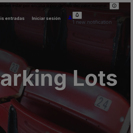
eden estar por encima o por debajo del valor nominal.
is entradas
Iniciar sesión
1 new notification
Parking Lots