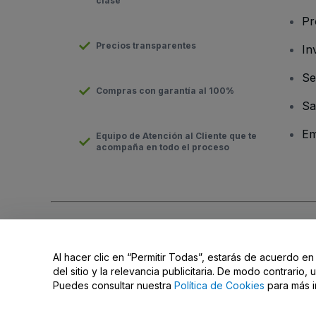
clase
Pr
Precios transparentes
In
Se
Compras con garantía al 100%
Sa
Em
Equipo de Atención al Cliente que te
acompaña en todo el proceso
Derechos reservados © viagogo Entertainment Inc 2026
Datos
El uso de este sitio web constituye la aceptación de los
Términ
Al hacer clic en “Permitir Todas”, estarás de acuerdo en
No compartir mi información personal ni tus opciones de priva
del sitio y la relevancia publicitaria. De modo contrario
Puedes consultar nuestra
Política de Cookies
para más i