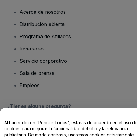
Acerca de nosotros
Distribución abierta
Programa de Afiliados
Inversores
Servicio corporativo
Sala de prensa
Empleos
¿Tienes alguna pregunta?
Centro de Ayuda / Contacto
Al hacer clic en “Permitir Todas”, estarás de acuerdo en el uso d
cookies para mejorar la funcionalidad del sitio y la relevancia
publicitaria. De modo contrario, usaremos cookies estrictamente