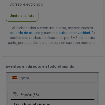
Dirección
de
correo
electrónico
Únete a la lista
Al iniciar sesión o crear una cuenta, aceptas nuestro
acuerdo de usuario
y nuestra
política de privacidad
. Es
posible que recibas notificaciones por SMS de nuestra
parte, pero puedes darte de baja en cualquier momento.
Eventos en directo en todo el mundo
España
Español (ES)
US$
Dolar estadounidense