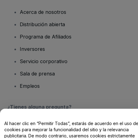
Acerca de nosotros
Distribución abierta
Programa de Afiliados
Inversores
Servicio corporativo
Sala de prensa
Empleos
¿Tienes alguna pregunta?
Centro de Ayuda / Contacto
Al hacer clic en “Permitir Todas”, estarás de acuerdo en el uso d
cookies para mejorar la funcionalidad del sitio y la relevancia
publicitaria. De modo contrario, usaremos cookies estrictamente