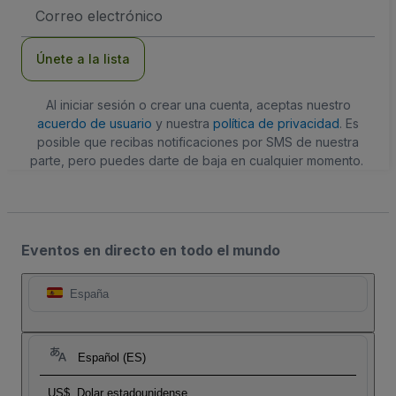
Dirección
de
correo
electrónico
Únete a la lista
Al iniciar sesión o crear una cuenta, aceptas nuestro
acuerdo de usuario
y nuestra
política de privacidad
. Es
posible que recibas notificaciones por SMS de nuestra
parte, pero puedes darte de baja en cualquier momento.
Eventos en directo en todo el mundo
España
Español (ES)
US$
Dolar estadounidense