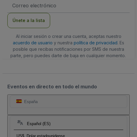
Dirección
de
correo
electrónico
Únete a la lista
Al iniciar sesión o crear una cuenta, aceptas nuestro
acuerdo de usuario
y nuestra
política de privacidad
. Es
posible que recibas notificaciones por SMS de nuestra
parte, pero puedes darte de baja en cualquier momento.
Eventos en directo en todo el mundo
España
Español (ES)
US$
Dolar estadounidense