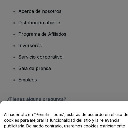
Acerca de nosotros
Distribución abierta
Programa de Afiliados
Inversores
Servicio corporativo
Sala de prensa
Empleos
¿Tienes alguna pregunta?
Centro de Ayuda / Contacto
Al hacer clic en “Permitir Todas”, estarás de acuerdo en el uso d
cookies para mejorar la funcionalidad del sitio y la relevancia
publicitaria. De modo contrario, usaremos cookies estrictamente