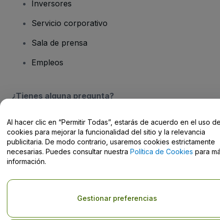
Inversores
Servicio corporativo
Sala de prensa
Empleos
¿Tienes alguna pregunta?
Centro de Ayuda / Contacto
Al hacer clic en “Permitir Todas”, estarás de acuerdo en el uso d
cookies para mejorar la funcionalidad del sitio y la relevancia
publicitaria. De modo contrario, usaremos cookies estrictamente
necesarias. Puedes consultar nuestra
Política de Cookies
para m
información.
Derechos reservados © viagogo Entertainment Inc 2026
Datos de
la Empresa
El uso de este sitio web constituye la aceptación de los
Términos y
Gestionar preferencias
Condiciones
, de la
Política de Privacidad
, de la
Política de Cookies
y de la
Política de Privacidad para Móviles
No compartir mi información personal ni tus opciones de