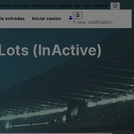
eden estar por encima o por debajo del valor nominal.
is entradas
Iniciar sesión
1 new notification
Lots (InActive)