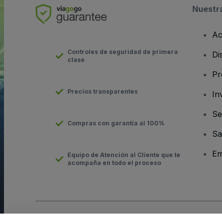
Nuestr
Ac
Controles de seguridad de primera
Di
clase
Pr
Precios transparentes
In
Se
Compras con garantía al 100%
Sa
Em
Equipo de Atención al Cliente que te
acompaña en todo el proceso