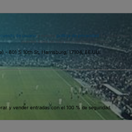
acuerdo de usuario
y nuestra
política de privacidad
. Es posible que
puedes darte de baja en cualquier momento.
e)
-
801 S 10th St, Harrisburg, 17104, EE.UU.
ar y vender entradas con el 100 % de seguridad.