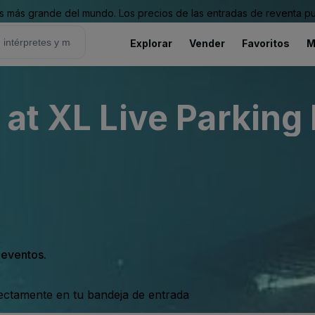
 más grande del mundo. Los precios de las entradas de reventa pu
Explorar
Vender
Favoritos
M
at XL Live Parking 
s eventos.
rectamente en tu bandeja de entrada