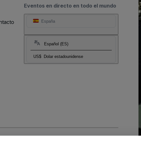
Eventos en directo en todo el mundo
ntacto
España
Español (ES)
US$
Dolar estadounidense