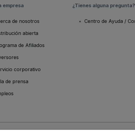
a empresa
¿Tienes alguna pregunta?
erca de nosotros
Centro de Ayuda / Co
stribución abierta
ograma de Afiliados
versores
rvicio corporativo
la de prensa
pleos