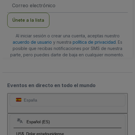
Dirección
de
correo
electrónico
Únete a la lista
Al iniciar sesión o crear una cuenta, aceptas nuestro
acuerdo de usuario
y nuestra
política de privacidad
. Es
posible que recibas notificaciones por SMS de nuestra
parte, pero puedes darte de baja en cualquier momento.
Eventos en directo en todo el mundo
España
Español (ES)
US$
Dolar estadounidense