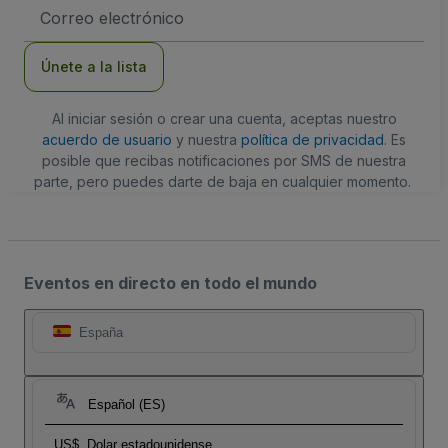
Dirección
de
correo
electrónico
Únete a la lista
Al iniciar sesión o crear una cuenta, aceptas nuestro
acuerdo de usuario
y nuestra
política de privacidad
. Es
posible que recibas notificaciones por SMS de nuestra
parte, pero puedes darte de baja en cualquier momento.
Eventos en directo en todo el mundo
España
Español (ES)
US$
Dolar estadounidense