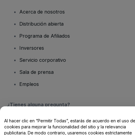
Acerca de nosotros
Distribución abierta
Programa de Afiliados
Inversores
Servicio corporativo
Sala de prensa
Empleos
¿Tienes alguna pregunta?
Centro de Ayuda / Contacto
Al hacer clic en “Permitir Todas”, estarás de acuerdo en el uso d
cookies para mejorar la funcionalidad del sitio y la relevancia
publicitaria. De modo contrario, usaremos cookies estrictamente