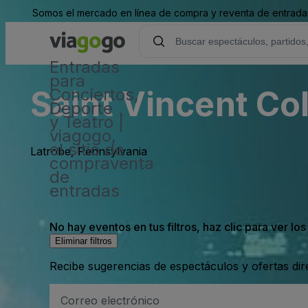
Somos el mercado en línea de compra y reventa de entradas
Entradas
para
Saint Vincent Co
Conciertos,
Deporte
y Teatro |
viagogo,
el sitio de
Latrobe, Pennsylvania
compraventa
de
entradas
No hay eventos en tus filtros, haz clic para ver lo
Eliminar filtros
Recibe sugerencias de espectáculos y ofertas di
Dirección
de