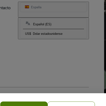
ntacto
España
Español (ES)
US$
Dolar estadounidense
 la
Política de Privacidad para Móviles