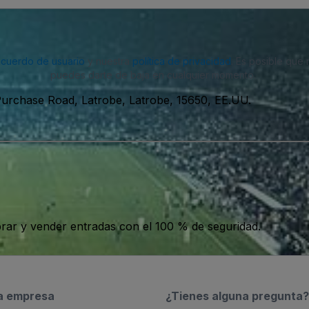
acuerdo de usuario
y nuestra
política de privacidad
. Es posible que
puedes darte de baja en cualquier momento.
urchase Road, Latrobe, Latrobe, 15650, EE.UU.
ar y vender entradas con el 100 % de seguridad.
a empresa
¿Tienes alguna pregunta?