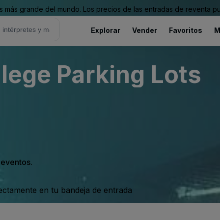
 más grande del mundo. Los precios de las entradas de reventa pu
Explorar
Vender
Favoritos
M
llege Parking Lots
s eventos.
rectamente en tu bandeja de entrada