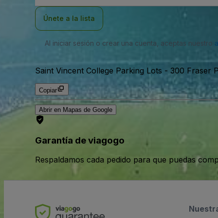
correo
electrónico
Únete a la lista
Al iniciar sesión o crear una cuenta, aceptas nuestro
Saint Vincent College Parking Lots
-
300 Fraser P
Copiar
Abrir en Mapas de Google
Garantía de viagogo
Respaldamos cada pedido para que puedas compr
Nuestr