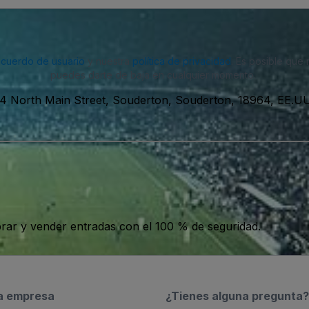
acuerdo de usuario
y nuestra
política de privacidad
. Es posible que
puedes darte de baja en cualquier momento.
4 North Main Street, Souderton, Souderton, 18964, EE.UU
ar y vender entradas con el 100 % de seguridad.
a empresa
¿Tienes alguna pregunta?