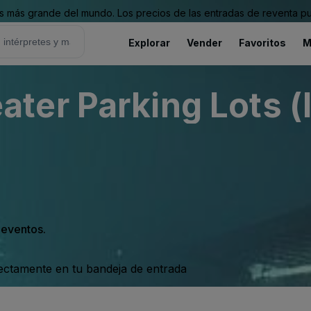
 más grande del mundo. Los precios de las entradas de reventa pu
Explorar
Vender
Favoritos
M
er Parking Lots (
s eventos.
rectamente en tu bandeja de entrada