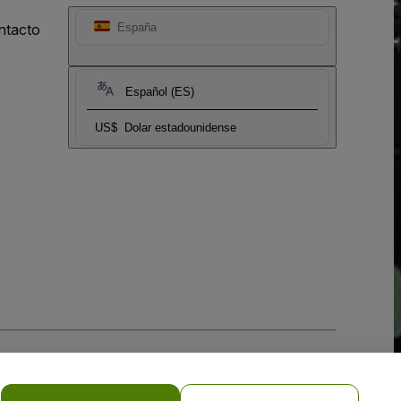
ntacto
España
Español (ES)
US$
Dolar estadounidense
 la
Política de Privacidad para Móviles