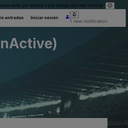
eden estar por encima o por debajo del valor nominal.
is entradas
Iniciar sesión
1 new notification
InActive)