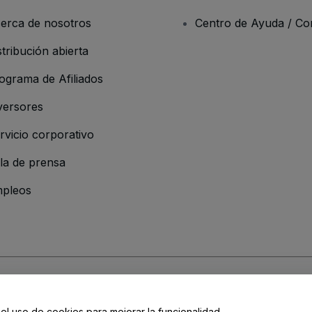
erca de nosotros
Centro de Ayuda / Co
stribución abierta
ograma de Afiliados
versores
rvicio corporativo
la de prensa
pleos
 de la Empresa
os y Condiciones
, de la
Política de Privacidad
, de la
Política de Cookies
y de
 el uso de cookies para mejorar la funcionalidad