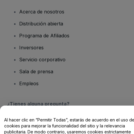
Acerca de nosotros
Distribución abierta
Programa de Afiliados
Inversores
Servicio corporativo
Sala de prensa
Empleos
¿Tienes alguna pregunta?
Centro de Ayuda / Contacto
Al hacer clic en “Permitir Todas”, estarás de acuerdo en el uso d
cookies para mejorar la funcionalidad del sitio y la relevancia
publicitaria. De modo contrario, usaremos cookies estrictamente