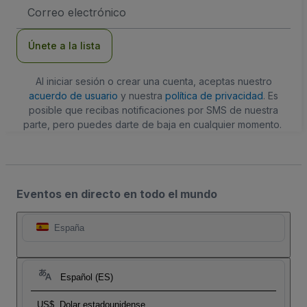
Dirección
de
correo
electrónico
Únete a la lista
Al iniciar sesión o crear una cuenta, aceptas nuestro
acuerdo de usuario
y nuestra
política de privacidad
. Es
posible que recibas notificaciones por SMS de nuestra
parte, pero puedes darte de baja en cualquier momento.
Eventos en directo en todo el mundo
España
Español (ES)
US$
Dolar estadounidense