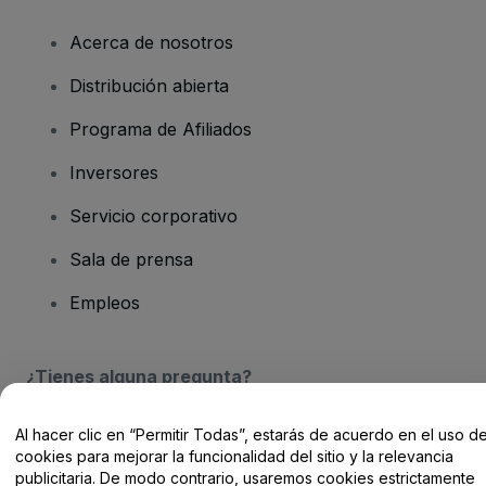
Acerca de nosotros
Distribución abierta
Programa de Afiliados
Inversores
Servicio corporativo
Sala de prensa
Empleos
¿Tienes alguna pregunta?
Centro de Ayuda / Contacto
Al hacer clic en “Permitir Todas”, estarás de acuerdo en el uso d
cookies para mejorar la funcionalidad del sitio y la relevancia
publicitaria. De modo contrario, usaremos cookies estrictamente