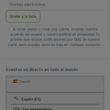
Dirección
de
correo
electrónico
Únete a la lista
Al iniciar sesión o crear una cuenta, aceptas nuestro
acuerdo de usuario
y nuestra
política de privacidad
. Es
posible que recibas notificaciones por SMS de nuestra
parte, pero puedes darte de baja en cualquier momento.
Eventos en directo en todo el mundo
España
Español (ES)
US$
Dolar estadounidense