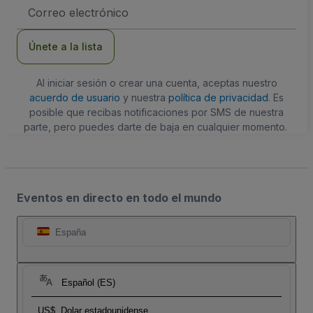
Dirección
de
correo
electrónico
Únete a la lista
Al iniciar sesión o crear una cuenta, aceptas nuestro
acuerdo de usuario
y nuestra
política de privacidad
. Es
posible que recibas notificaciones por SMS de nuestra
parte, pero puedes darte de baja en cualquier momento.
Eventos en directo en todo el mundo
España
Español (ES)
US$
Dolar estadounidense