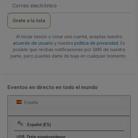
Dirección
de
correo
electrónico
Únete a la lista
Al iniciar sesión o crear una cuenta, aceptas nuestro
acuerdo de usuario
y nuestra
política de privacidad
. Es
posible que recibas notificaciones por SMS de nuestra
parte, pero puedes darte de baja en cualquier momento.
Eventos en directo en todo el mundo
España
Español (ES)
US$
Dolar estadounidense