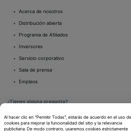
Acerca de nosotros
Distribución abierta
Programa de Afiliados
Inversores
Servicio corporativo
Sala de prensa
Empleos
¿Tienes alguna pregunta?
Centro de Ayuda / Contacto
Al hacer clic en “Permitir Todas”, estarás de acuerdo en el uso d
cookies para mejorar la funcionalidad del sitio y la relevancia
publicitaria. De modo contrario, usaremos cookies estrictamente