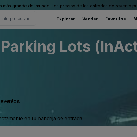
 más grande del mundo. Los precios de las entradas de reventa pu
Explorar
Vender
Favoritos
M
Parking Lots (InAct
s eventos.
rectamente en tu bandeja de entrada