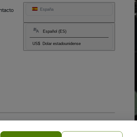
ntacto
España
Español (ES)
US$
Dolar estadounidense
 la
Política de Privacidad para Móviles