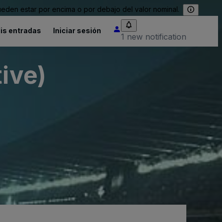
eden estar por encima o por debajo del valor nominal.
is entradas
Iniciar sesión
1 new notification
ive)