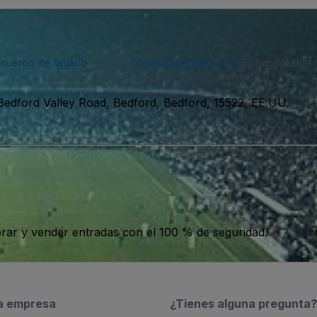
acuerdo de usuario
y nuestra
política de privacidad
. Es posible que
puedes darte de baja en cualquier momento.
Bedford Valley Road, Bedford, Bedford, 15522, EE.UU.
ar y vender entradas con el 100 % de seguridad.
a empresa
¿Tienes alguna pregunta?