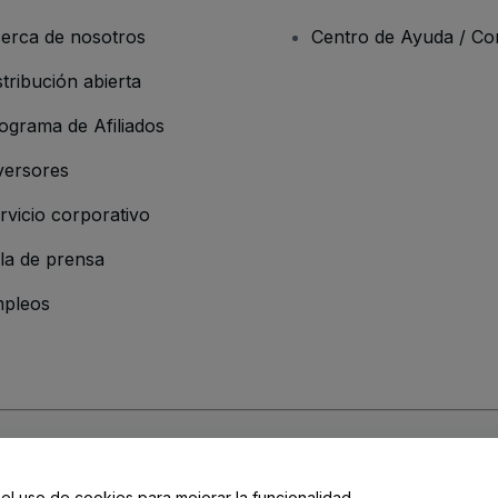
erca de nosotros
Centro de Ayuda / Co
stribución abierta
ograma de Afiliados
versores
rvicio corporativo
la de prensa
pleos
 de la Empresa
os y Condiciones
, de la
Política de Privacidad
, de la
Política de Cookies
y de
 el uso de cookies para mejorar la funcionalidad