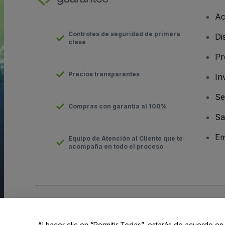
Ac
Controles de seguridad de primera
Di
clase
Pr
Precios transparentes
In
Se
Compras con garantía al 100%
Sa
Em
Equipo de Atención al Cliente que te
acompaña en todo el proceso
Derechos reservados © viagogo Entertainment Inc 2026
Datos
El uso de este sitio web constituye la aceptación de los
Términ
Al hacer clic en “Permitir Todas”, estarás de acuerdo en