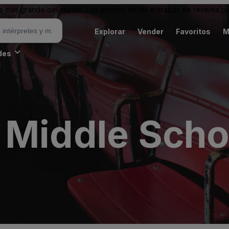
 más grande del mundo. Los precios de las entradas de reventa pu
Explorar
Vender
Favoritos
M
des
 Middle Scho