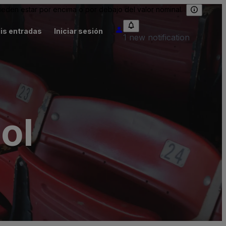
eden estar por encima o por debajo del valor nominal.
is entradas
Iniciar sesión
1 new notification
ol