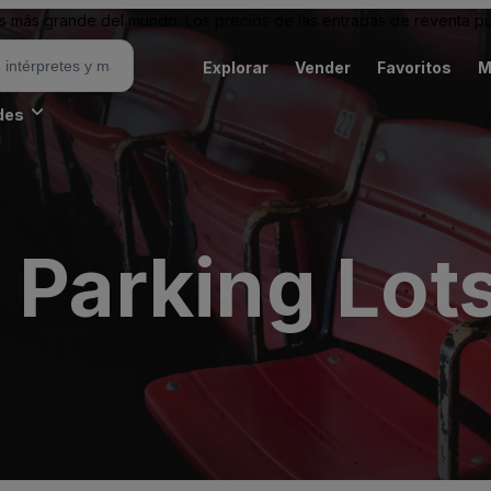
 más grande del mundo. Los precios de las entradas de reventa pu
Explorar
Vender
Favoritos
M
des
 Parking Lots