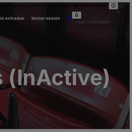
eden estar por encima o por debajo del valor nominal.
is entradas
Iniciar sesión
1 new notification
 (InActive)