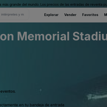
 más grande del mundo. Los precios de las entradas de reventa pu
Explorar
Vender
Favoritos
M
on Memorial Stadiu
s eventos.
rectamente en tu bandeja de entrada