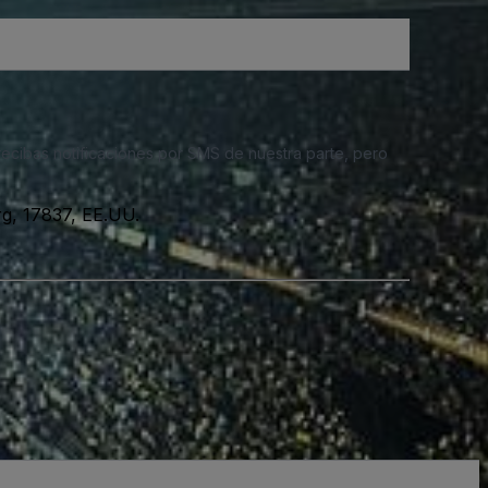
 recibas notificaciones por SMS de nuestra parte, pero
rg, 17837, EE.UU.