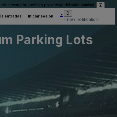
eden estar por encima o por debajo del valor nominal.
is entradas
Iniciar sesión
1 new notification
m Parking Lots