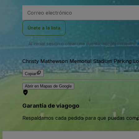
Dirección
de
correo
electrónico
Únete a la lista
Al iniciar sesión o crear una cuenta, aceptas nuestro
Christy Mathewson Memorial Stadium Parking Lot
Copiar
Abrir en Mapas de Google
Garantía de viagogo
Respaldamos cada pedido para que puedas compr