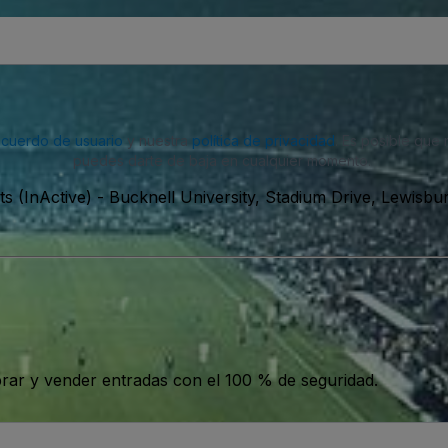
acuerdo de usuario
y nuestra
política de privacidad
. Es posible que
puedes darte de baja en cualquier momento.
s (InActive)
-
Bucknell University, Stadium Drive, Lewisbu
ar y vender entradas con el 100 % de seguridad.