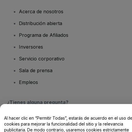
Acerca de nosotros
Distribución abierta
Programa de Afiliados
Inversores
Servicio corporativo
Sala de prensa
Empleos
¿Tienes alguna pregunta?
Centro de Ayuda / Contacto
Al hacer clic en “Permitir Todas”, estarás de acuerdo en el uso d
cookies para mejorar la funcionalidad del sitio y la relevancia
publicitaria. De modo contrario, usaremos cookies estrictamente