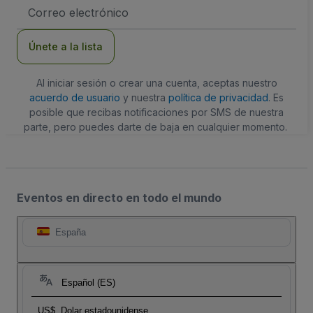
Dirección
de
correo
electrónico
Únete a la lista
Al iniciar sesión o crear una cuenta, aceptas nuestro
acuerdo de usuario
y nuestra
política de privacidad
. Es
posible que recibas notificaciones por SMS de nuestra
parte, pero puedes darte de baja en cualquier momento.
Eventos en directo en todo el mundo
España
Español (ES)
US$
Dolar estadounidense