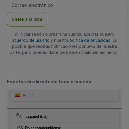
Dirección
de
correo
electrónico
Únete a la lista
Al iniciar sesión o crear una cuenta, aceptas nuestro
acuerdo de usuario
y nuestra
política de privacidad
. Es
posible que recibas notificaciones por SMS de nuestra
parte, pero puedes darte de baja en cualquier momento.
Eventos en directo en todo el mundo
España
Español (ES)
US$
Dolar estadounidense