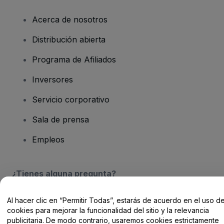
Acerca de nosotros
Distribución abierta
Programa de Afiliados
Inversores
Servicio corporativo
Sala de prensa
Empleos
¿Tienes alguna pregunta?
Centro de Ayuda / Contacto
Al hacer clic en “Permitir Todas”, estarás de acuerdo en el uso d
cookies para mejorar la funcionalidad del sitio y la relevancia
publicitaria. De modo contrario, usaremos cookies estrictamente