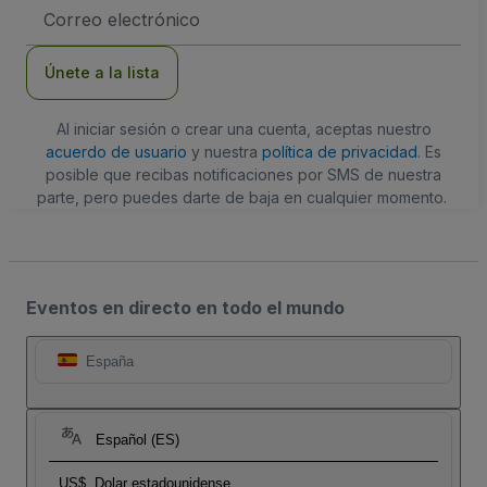
Dirección
de
correo
electrónico
Únete a la lista
Al iniciar sesión o crear una cuenta, aceptas nuestro
acuerdo de usuario
y nuestra
política de privacidad
. Es
posible que recibas notificaciones por SMS de nuestra
parte, pero puedes darte de baja en cualquier momento.
Eventos en directo en todo el mundo
España
Español (ES)
US$
Dolar estadounidense