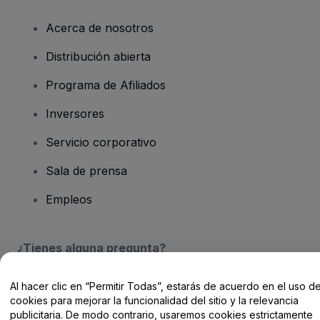
Acerca de nosotros
Distribución abierta
Programa de Afiliados
Inversores
Servicio corporativo
Sala de prensa
Empleos
¿Tienes alguna pregunta?
Centro de Ayuda / Contacto
Al hacer clic en “Permitir Todas”, estarás de acuerdo en el uso d
cookies para mejorar la funcionalidad del sitio y la relevancia
publicitaria. De modo contrario, usaremos cookies estrictamente