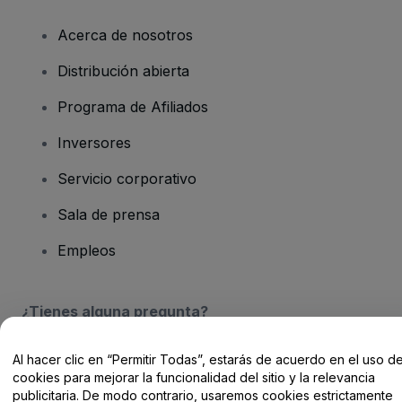
Acerca de nosotros
Distribución abierta
Programa de Afiliados
Inversores
Servicio corporativo
Sala de prensa
Empleos
¿Tienes alguna pregunta?
Centro de Ayuda / Contacto
Al hacer clic en “Permitir Todas”, estarás de acuerdo en el uso d
cookies para mejorar la funcionalidad del sitio y la relevancia
publicitaria. De modo contrario, usaremos cookies estrictamente