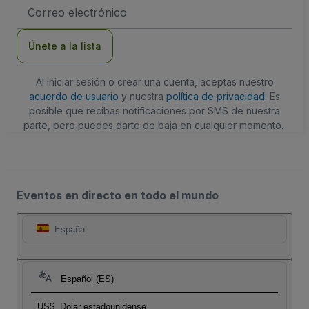
Dirección
de
correo
electrónico
Únete a la lista
Al iniciar sesión o crear una cuenta, aceptas nuestro
acuerdo de usuario
y nuestra
política de privacidad
. Es
posible que recibas notificaciones por SMS de nuestra
parte, pero puedes darte de baja en cualquier momento.
Eventos en directo en todo el mundo
España
Español (ES)
US$
Dolar estadounidense